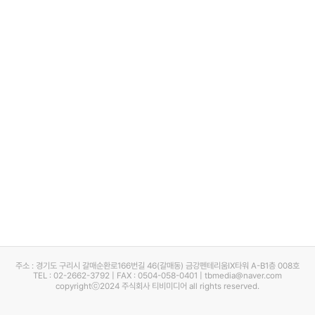
주소 : 경기도 구리시 갈매순환로166번길 46(갈매동) 금강펜테리움IX타워 A-B1층 008호
TEL : 02-2662-3792 | FAX : 0504-058-0401 | tbmedia@naver.com
copyrightⓒ2024 주식회사 티비미디어 all rights reserved.