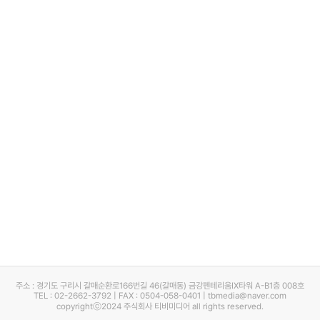
주소 : 경기도 구리시 갈매순환로166번길 46(갈매동) 금강펜테리움IX타워 A-B1층 008호
TEL : 02-2662-3792 | FAX : 0504-058-0401 | tbmedia@naver.com
copyrightⓒ2024 주식회사 티비미디어 all rights reserved.