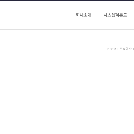
회사소개
시스템계통도
Home
주요행사