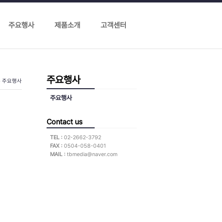
주요행사
제품소개
고객센터
주요행사
주요행사
주요행사
Contact us
TEL :
02-2662-3792
FAX :
0504-058-0401
MAIL :
tbmedia@naver.com